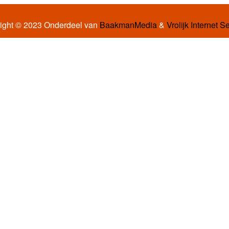
ight © 2023 Onderdeel van
BaakmanMedia
&
Vrolijk Internet S