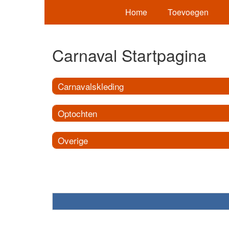
Home
Toevoegen
Carnaval Startpagina
Carnavalskleding
Optochten
Overige