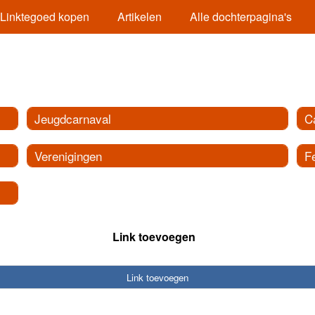
Linktegoed kopen
Artikelen
Alle dochterpagina's
Jeugdcarnaval
C
Verenigingen
Fe
Link toevoegen
Link toevoegen